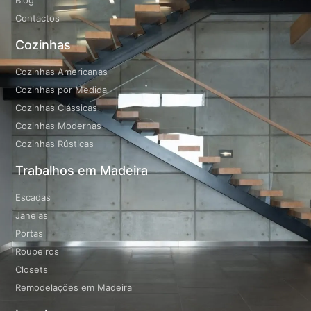
Blog
Contactos
Cozinhas
Cozinhas Americanas
Cozinhas por Medida
Cozinhas Clássicas
Cozinhas Modernas
Cozinhas Rústicas
Trabalhos em Madeira
Escadas
Janelas
Portas
Roupeiros
Closets
Remodelações em Madeira