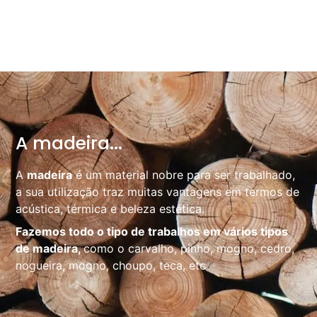
A madeira...
A
madeira
é um material nobre para ser trabalhado,
a sua utilização traz muitas vantagens em termos de
acústica, térmica e beleza estética.
Fazemos todo o tipo de trabalhos em vários tipos
de madeira,
como o
carvalho
,
pinho
,
mogno,
cedro,
nogueira, mogno, choupo, teca, etc