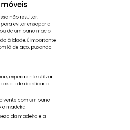
e móveis
sso não resultar,
, para evitar ensopar o
 ou de um pano macio.
ido à idade. É importante
com lã de aço, puxando
e, experimente utilizar
o risco de danificar o
 solvente com um pano
o a madeira.
peza da madeira e a