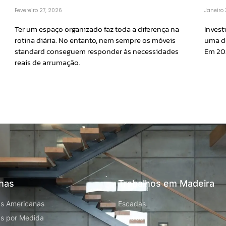
Janeiro
Fevereiro 27, 2026
Invest
Ter um espaço organizado faz toda a diferença na
uma de
rotina diária. No entanto, nem sempre os móveis
Em 20
standard conseguem responder às necessidades
reais de arrumação.
has
Trabalhos em Madeira
s Americanas
Escadas
s por Medida
Janelas