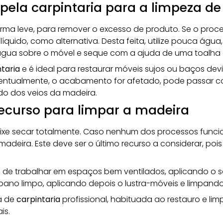
pela carpintaria para a limpeza d
orma leve, para remover o excesso de produto. Se o proce
quido, como alternativa. Desta feita, utilize pouca água
água sobre o móvel e seque com a ajuda de uma toalha
taria
e é ideal para restaurar móveis sujos ou baços dev
eventualmente, o acabamento for afetado, pode passar 
ido dos veios da madeira.
recurso para limpar a madeira
ixe secar totalmente. Caso nenhum dos processos funcion
deira. Este deve ser o último recurso a considerar, pois 
a de trabalhar em espaços bem ventilados, aplicando o
 pano limpo, aplicando depois o lustra-móveis e limpand
a de
carpintaria
profissional, habituada ao
restauro
e lim
is.