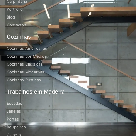
Carpintaria
Portfólio
Blog
Contactos
Cozinhas
Cozinhas Americanas
Cozinhas por Medida
Cozinhas Clássicas
Cozinhas Modernas
Cozinhas Rústicas
Trabalhos em Madeira
Escadas
Janelas
Portas
Roupeiros
Closets