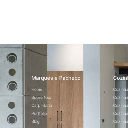
Marques e Pacheco
Cozin
Home
Cozinha
Sobre Nós
Cozinha
Carpintaria
Cozinha
Portfólio
Cozinh
Blog
Cozinha