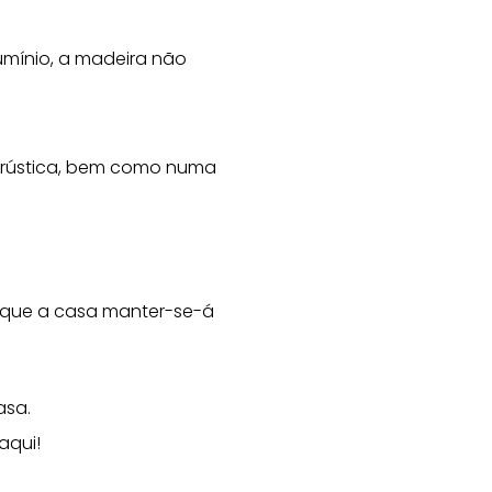
umínio, a madeira não
a rústica, bem como numa
á que a casa manter-se-á
asa.
aqui!