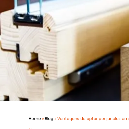
Home
»
Blog
»
Vantagens de optar por janelas e