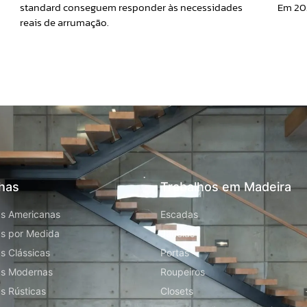
Em 20
standard conseguem responder às necessidades
reais de arrumação.
has
Trabalhos em Madeira
s Americanas
Escadas
s por Medida
Janelas
s Clássicas
Portas
as Modernas
Roupeiros
s Rústicas
Closets