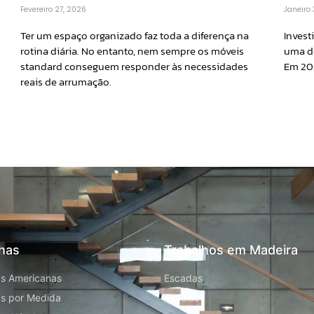
Janeiro
Fevereiro 27, 2026
Invest
Ter um espaço organizado faz toda a diferença na
uma de
rotina diária. No entanto, nem sempre os móveis
Em 20
standard conseguem responder às necessidades
reais de arrumação.
has
Trabalhos em Madeira
s Americanas
Escadas
s por Medida
Janelas