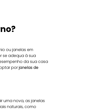
rno?
ínio ou
janelas em
or se adequa à sua
 desempenho da sua casa
optar por
janelas de
uir uma nova, as
janelas
iais naturais, como