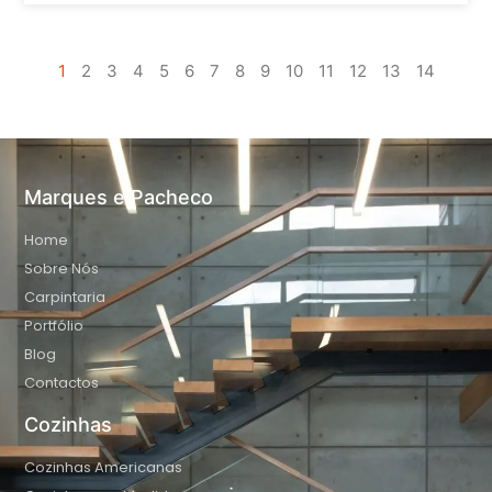
1
2
3
4
5
6
7
8
9
10
11
12
13
14
Marques e Pacheco
Home
Sobre Nós
Carpintaria
Portfólio
Blog
Contactos
Cozinhas
Cozinhas Americanas