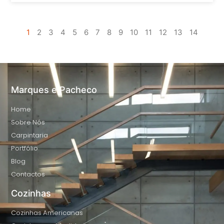
1
2
3
4
5
6
7
8
9
10
11
12
13
14
Marques e Pacheco
Home
Sobre Nós
Carpintaria
Portfólio
Blog
Contactos
Cozinhas
Cozinhas Americanas