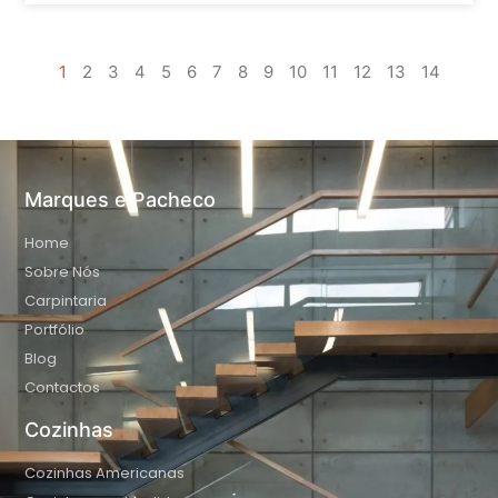
1
2
3
4
5
6
7
8
9
10
11
12
13
14
Marques e Pacheco
Home
Sobre Nós
Carpintaria
Portfólio
Blog
Contactos
Cozinhas
Cozinhas Americanas