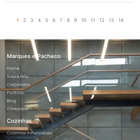
1
2
3
4
5
6
7
8
9
10
11
12
13
14
Marques e Pacheco
Home
Sobre Nós
Carpintaria
Portfólio
Blog
Contactos
Cozinhas
Cozinhas Americanas