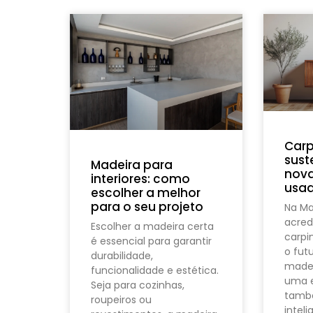
Carp
sust
Madeira para
nova
interiores: como
usa
escolher a melhor
para o seu projeto
Na M
acred
Escolher a madeira certa
carpi
é essencial para garantir
o futu
durabilidade,
madei
funcionalidade e estética.
uma e
Seja para cozinhas,
tamb
roupeiros ou
inteli