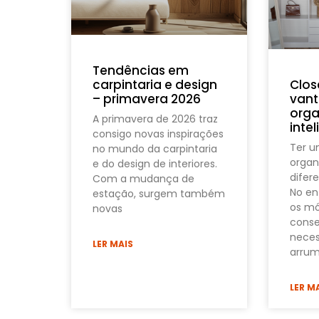
Tendências em
Clos
carpintaria e design
vant
– primavera 2026
orga
A primavera de 2026 traz
inte
consigo novas inspirações
Ter 
no mundo da carpintaria
organ
e do design de interiores.
difere
Com a mudança de
No en
estação, surgem também
os mó
novas
conse
neces
LER MAIS
arrum
LER M