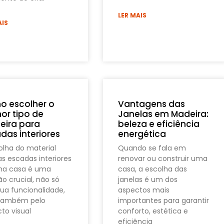
LER MAIS
AIS
 escolher o
Vantagens das
or tipo de
Janelas em Madeira:
ira para
beleza e eficiência
das interiores
energética
olha do material
Quando se fala em
as escadas interiores
renovar ou construir uma
ma casa é uma
casa, a escolha das
ão crucial, não só
janelas é um dos
sua funcionalidade,
aspectos mais
também pelo
importantes para garantir
to visual
conforto, estética e
eficiência