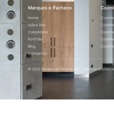
Marques e Pacheco
Cozin
Home
Cozinh
Sobre Nós
Cozinh
Carpintaria
Cozinha
Portfólio
Cozinh
Blog
Cozinha
Contactos
© 2022 Marques & Pacheco Lda.. Todos os direitos r