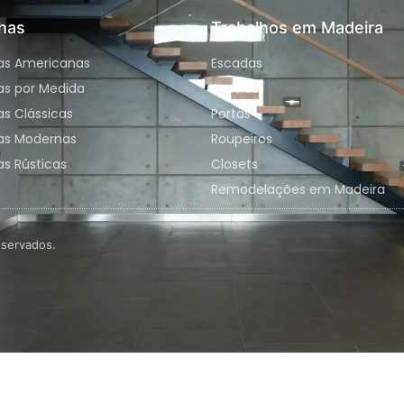
has
Trabalhos em Madeira
as Americanas
Escadas
as por Medida
Janelas
s Clássicas
Portas
as Modernas
Roupeiros
s Rústicas
Closets
Remodelações em Madeira
eservados.