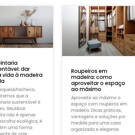
intaria
entável: dar
Roupeiros em
 vida à madeira
madeira: como
da
aproveitar o espaço
ao máximo
arques&Pacheco,
itamos que a
Aproveite ao máximo o
ntaria sustentável é
espaço com roupeiros em
ro. Reutilizar
madeira. Dicas práticas,
ra não é apenas
vantagens e soluções por
scolha ecológica, é
medida para uma casa
ém uma forma
organizada e elegante.
gente de criar