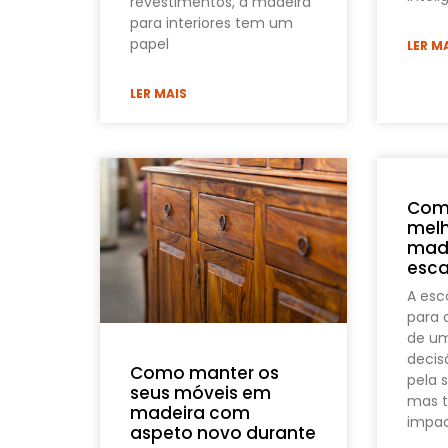
revestimentos, a madeira
para interiores tem um
papel
LER M
LER MAIS
Como
melh
made
esca
A esc
para 
de u
decis
Como manter os
pela 
seus móveis em
mas 
madeira com
impac
aspeto novo durante