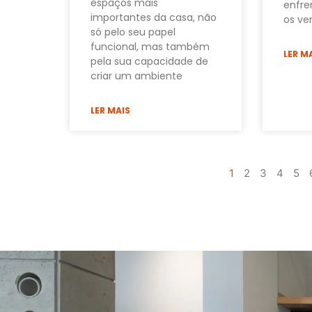
espaços mais
enfren
importantes da casa, não
os ve
só pelo seu papel
funcional, mas também
LER M
pela sua capacidade de
criar um ambiente
LER MAIS
1
2
3
4
5