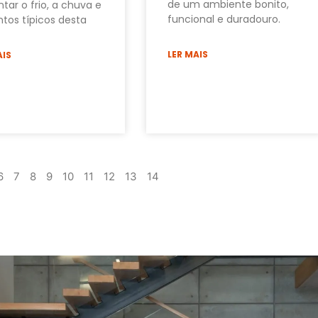
de um ambiente bonito,
tar o frio, a chuva e
funcional e duradouro.
ntos típicos desta
LER MAIS
AIS
6
7
8
9
10
11
12
13
14