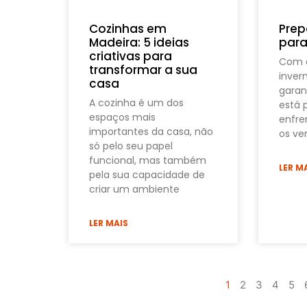
Cozinhas em
Prep
Madeira: 5 ideias
para
criativas para
Com 
transformar a sua
inver
casa
garan
A cozinha é um dos
está 
espaços mais
enfren
importantes da casa, não
os ve
só pelo seu papel
funcional, mas também
LER M
pela sua capacidade de
criar um ambiente
LER MAIS
1
2
3
4
5