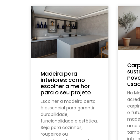
Carp
sust
Madeira para
nova
interiores: como
usa
escolher a melhor
para o seu projeto
Na M
acred
Escolher a madeira certa
carpi
é essencial para garantir
o futu
durabilidade,
madei
funcionalidade e estética.
uma e
Seja para cozinhas,
tamb
roupeiros ou
inteli