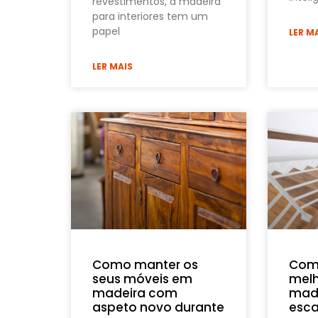
revestimentos, a madeira
para interiores tem um
papel
LER M
LER MAIS
Como manter os
Como
seus móveis em
melh
madeira com
made
aspeto novo durante
esca