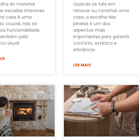
olha do material
Quando se fala em
as escadas interiores
renovar ou construir uma
ma casa é uma
casa, a escolha das
ão crucial, não só
janelas é um dos
sua funcionalidade,
aspectos mais
também pelo
importantes para garantir
to visual
conforto, estética e
eficiência
AIS
LER MAIS