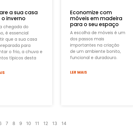
are a sua casa
Economize com
 o inverno
móveis em madeira
para o seu espaço
a chegada do
A escolha de móveis é um
no, é essencial
dos passos mais
tir que a sua casa
importantes na criação
preparada para
de um ambiente bonito,
tar o frio, a chuva e
funcional e duradouro.
ntos típicos desta
LER MAIS
AIS
6
7
8
9
10
11
12
13
14