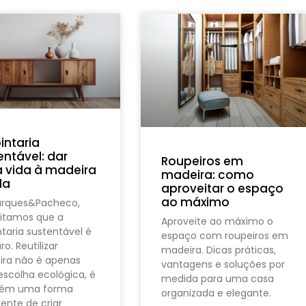
intaria
entável: dar
Roupeiros em
 vida à madeira
madeira: como
da
aproveitar o espaço
ao máximo
arques&Pacheco,
itamos que a
Aproveite ao máximo o
ntaria sustentável é
espaço com roupeiros em
ro. Reutilizar
madeira. Dicas práticas,
ra não é apenas
vantagens e soluções por
scolha ecológica, é
medida para uma casa
ém uma forma
organizada e elegante.
gente de criar