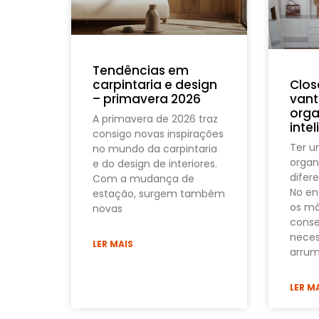
Tendências em
Clos
carpintaria e design
vant
– primavera 2026
orga
A primavera de 2026 traz
inte
consigo novas inspirações
Ter 
no mundo da carpintaria
organ
e do design de interiores.
difere
Com a mudança de
No en
estação, surgem também
os mó
novas
conse
neces
LER MAIS
arrum
LER M