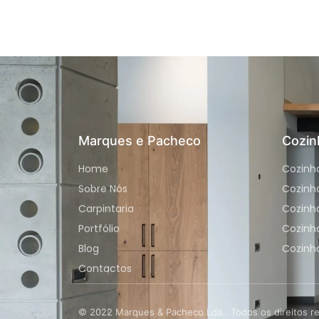
Marques e Pacheco
Cozin
Home
Cozinh
Sobre Nós
Cozinh
Carpintaria
Cozinha
Portfólio
Cozinh
Blog
Cozinha
Contactos
© 2022 Marques & Pacheco Lda.. Todos os direitos r