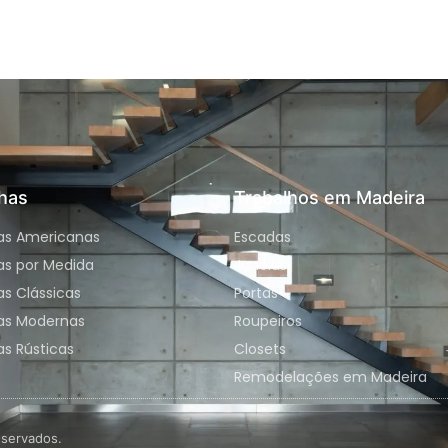
has
Trabalhos em Madeira
as Americanas
Escadas
as por Medida
Janelas
s Clássicas
Portas
as Modernas
Roupeiros
s Rústicas
Closets
Remodelações em Madeira
eservados.