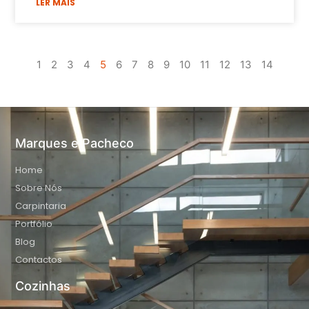
LER MAIS
1
2
3
4
5
6
7
8
9
10
11
12
13
14
Marques e Pacheco
Home
Sobre Nós
Carpintaria
Portfólio
Blog
Contactos
Cozinhas