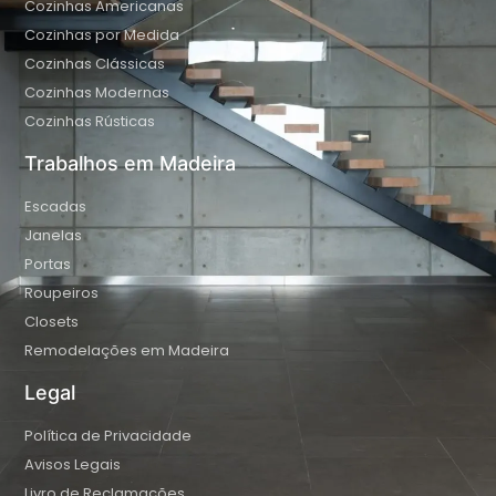
Cozinhas Americanas
Cozinhas por Medida
Cozinhas Clássicas
Cozinhas Modernas
Cozinhas Rústicas
Trabalhos em Madeira
Escadas
Janelas
Portas
Roupeiros
Closets
Remodelações em Madeira
Legal
Política de Privacidade
Avisos Legais
Livro de Reclamações