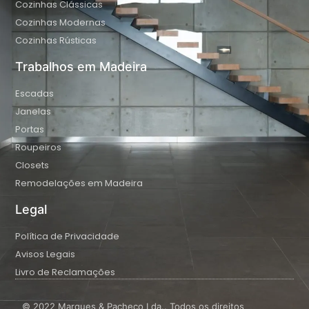
Cozinhas Clássicas
Cozinhas Modernas
Cozinhas Rústicas
Trabalhos em Madeira
Escadas
Janelas
Portas
Roupeiros
Closets
Remodelações em Madeira
Legal
Política de Privacidade
Avisos Legais
Livro de Reclamações
© 2022 Marques & Pacheco Lda.. Todos os direitos