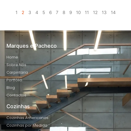
1
2
3
4
5
6
7
8
9
10
11
12
13
14
Marques e Pacheco
Home
Sobre Nós
Carpintaria
Portfólio
Blog
Contactos
Cozinhas
Cozinhas Americanas
Cozinhas por Medida