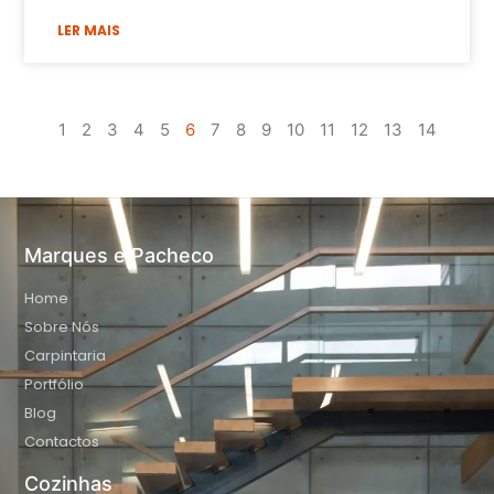
LER MAIS
1
2
3
4
5
6
7
8
9
10
11
12
13
14
Marques e Pacheco
Home
Sobre Nós
Carpintaria
Portfólio
Blog
Contactos
Cozinhas