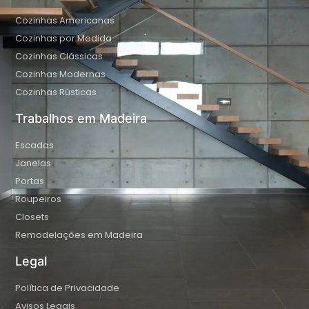
Cozinhas Americanas
Cozinhas por Medida
Cozinhas Clássicas
Cozinhas Modernas
Cozinhas Rústicas
Trabalhos em Madeira
Escadas
Janelas
Portas
Roupeiros
Closets
Remodelações em Madeira
Legal
Política de Privacidade
Avisos Legais