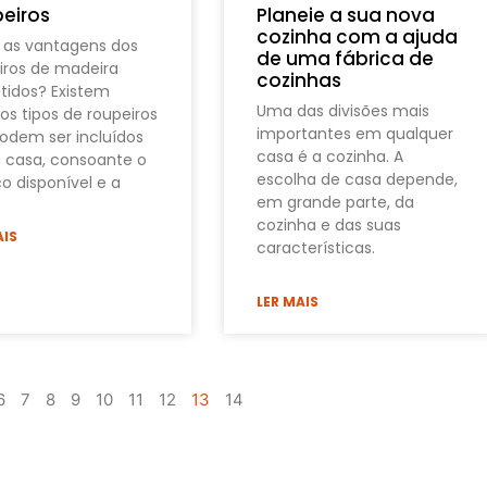
eiros
Planeie a sua nova
cozinha com a ajuda
 as vantagens dos
de uma fábrica de
iros de madeira
cozinhas
idos? Existem
Uma das divisões mais
sos tipos de roupeiros
importantes em qualquer
odem ser incluídos
casa é a cozinha. A
casa, consoante o
escolha de casa depende,
o disponível e a
em grande parte, da
cozinha e das suas
AIS
características.
LER MAIS
6
7
8
9
10
11
12
13
14