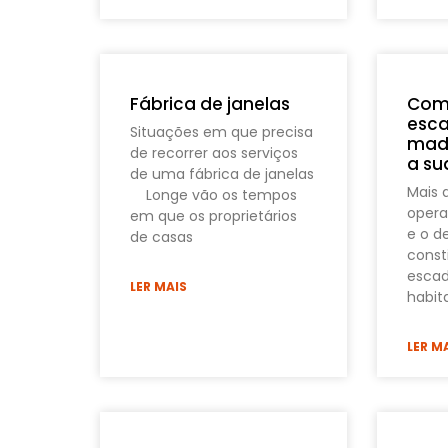
Fábrica de janelas
Como
esc
Situações em que precisa
made
de recorrer aos serviços
a su
de uma fábrica de janelas
Mais 
Longe vão os tempos
opera
em que os proprietários
e o d
de casas
const
escad
LER MAIS
habit
LER M