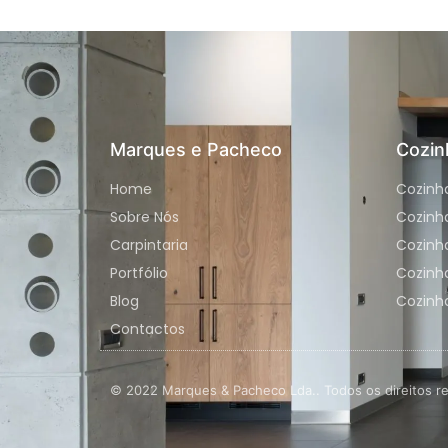
Marques e Pacheco
Cozin
Home
Cozinh
Sobre Nós
Cozinh
Carpintaria
Cozinha
Portfólio
Cozinh
Blog
Cozinha
Contactos
© 2022 Marques & Pacheco Lda.. Todos os direitos r