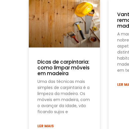
Van
rem
mad
A mad
nobre
aspet
disti
habit
Dicas de carpintaria:
madei
como limpar móveis
em t
em madeira
Uma das técnicas mais
LER M
simples de carpintaria é a
limpeza da madeira. Os
móveis em madeira, com
o avançar da idade, vão
ficando sujos e
LER MAIS