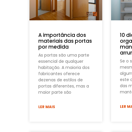
A importância dos
10 d
materiais das portas
orga
por medida
mant
arr
As portas são uma parte
Se o 
essencial de qualquer
mesmo
habitação. A maioria dos
algum
fabricantes oferece
este 
dezenas de estilos de
das m
portas diferentes, mas a
mante
maior parte são
LER M
LER MAIS