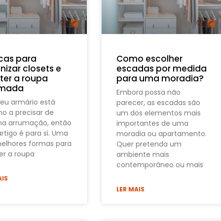
icas para
Como escolher
nizar closets e
escadas por medida
er a roupa
para uma moradia?
umada
Embora possa não
seu armário está
parecer, as escadas são
 a precisar de
um dos elementos mais
a arrumação, então
importantes de uma
artigo é para si. Uma
moradia ou apartamento.
elhores formas para
Quer pretenda um
r a roupa
ambiente mais
contemporâneo ou mais
AIS
LER MAIS