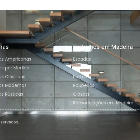
has
Trabalhos em Madeira
as Americanas
Escadas
as por Medida
Janelas
s Clássicas
Portas
as Modernas
Roupeiros
s Rústicas
Closets
Remodelações em Madeira
eservados.