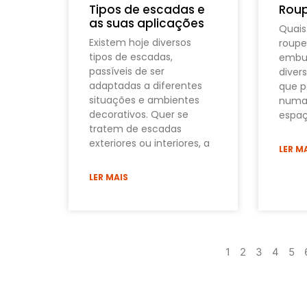
Tipos de escadas e
Roup
as suas aplicações
Quais
Existem hoje diversos
roupe
tipos de escadas,
embut
passíveis de ser
diver
adaptadas a diferentes
que p
situações e ambientes
numa 
decorativos. Quer se
espaç
tratem de escadas
exteriores ou interiores, a
LER M
LER MAIS
1
2
3
4
5