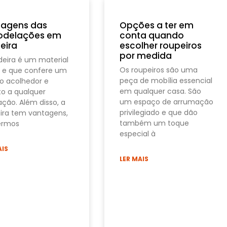
tagens das
Opções a ter em
odelações em
conta quando
eira
escolher roupeiros
por medida
eira é um material
Os roupeiros são uma
 e que confere um
peça de mobília essencial
o acolhedor e
em qualquer casa. São
nto a qualquer
um espaço de arrumação
ação. Além disso, a
privilegiado e que dão
ra tem vantagens,
também um toque
ermos
especial à
AIS
LER MAIS