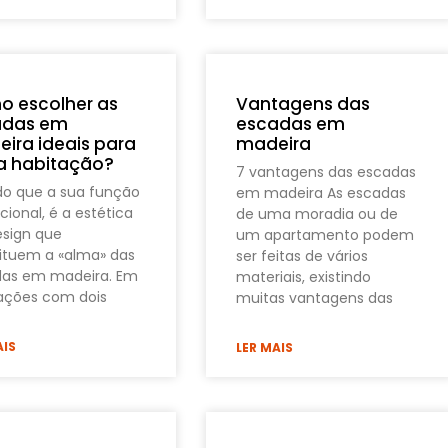
 escolher as
Vantagens das
adas em
escadas em
ira ideais para
madeira
a habitação?
7 vantagens das escadas
do que a sua função
em madeira As escadas
cional, é a estética
de uma moradia ou de
esign que
um apartamento podem
ituem a «alma» das
ser feitas de vários
as em madeira. Em
materiais, existindo
ações com dois
muitas vantagens das
AIS
LER MAIS